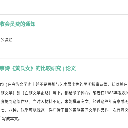
收会员费的通知
费的通知
诗《黄氏女》的比较研究 | 论文
女》)在白族文学史上并不是思想与艺术最出色的民间叙事诗篇，却以其
族文学》到《白族文学史略》等书，都给予了评介。笔者在1985年发表
角度提到这部作品。当时因材料不足，未能撰写专文。经过这些年有意或
七、八种，似乎可以就这一件广传于世的民族民间文学作品作一次有意义的
手写成本文。