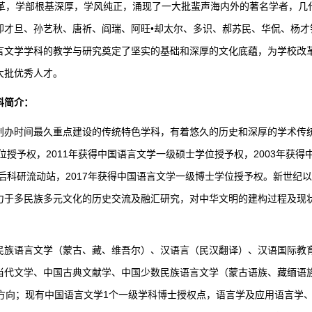
沿革，学部根基深厚，学风纯正，涌现了一大批蜚声海内外的著名学者，几
却才旦、孙艺秋、唐祈、阎瑞、阿旺•却太尔、多识、郝苏民、华侃、杨才
言文学学科的教学与研究奠定了坚实的基础和深厚的文化底蕴，为学校改
大批优秀人才。
科简介：
时间最久重点建设的传统特色学科，有着悠久的历史和深厚的学术传统
学位授予权，2011年获得中国语言文学一级硕士学位授予权，2003年获
士后科研流动站，2017年获得中国语言文学一级博士学位授予权。新世纪
力于多民族多元文化的历史交流及融汇研究，对中华文明的建构过程及现
语言文学（蒙古、藏、维吾尔）、汉语言（民汉翻译）、汉语国际教育
当代文学、中国古典文献学、中国少数民族语言文学（蒙古语族、藏缅语
究方向；现有中国语言文学1个一级学科博士授权点，语言学及应用语言学