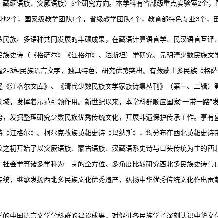
、藏缅语族、突厥语族）5个研究方向。本学科有省部级重点实验室2个，
地2个，国家级教学团队1个，省级教学团队4个，教育部特色专业3个，
族、多语种共同发展的丰硕成果，在藏语计算语言学、民汉语言互译、
民族史诗（《格萨尔》《江格尔》、达斯坦）学研究、元明清少数民族文
握2-3种民族语言文字，独具特色，研究优势突出。有藏蒙土多民族《格
璧《江格尔文库》、《清代少数民族文学家族诗集丛刊》（第一、二辑）
领域，发挥着示范引领作用。新世纪以来，本学科群顺应国家“一带一路”
势，发掘整理研究少数民族优秀传统文化，开展非遗保护传承工作。享有
诗《江格尔》、柯尔克孜族英雄史诗《玛纳斯》，均分布在西北英雄史诗
校之初开始了以突厥语族、蒙古语族、汉藏语系史诗与口头传统为主的西
、社会学等诸多学科为一身的全方位、多角度比较研究西北多民族史诗与
传统，继承发扬西北多民族文化优秀遗产，弘扬中华优秀传统文化作出贡
中国语言文学学科群的建设成果，对促进各民族学子深刻认识中华文化