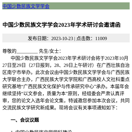
中国少数民族文学学会
中国少数民族文学学会2023年学术研讨会邀请函
发布日期：2023-10-23 | 点击数：11009
尊敬的
_________
先生
/
女士：
中国少数民族文学学会
2023
年学术研讨会将于
2023
年
10
月
27
日至
29
日（
27
日报到，
28
、
29
日上午研讨）在广西壮族自治
区南宁市举办。此次会议由中国少数民族文学学会与广西民族
大学联合主办，广西民族大学文学院和广西高校人文社科重点
研究基地“广西民族文化保护与传承研究中心”承办。本届年会
继续坚持“以文参会，质量为本”原则，经组委会严肃认真评
审，您的论文入选年会论文集，特诚邀您参加本次会议，共同
交流民族文学研究新成果。现将会议有关事项通知如下：
一、会议议题