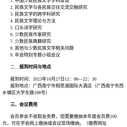
1.
中国少数民族文学学科建设
2.
民族文学与各民族交往交流交融研究
3.
民族文学的跨学科研究
4.
民族文学理论与方法
5.
口头诗学研究
6.
少数民族作家研究
7.
少数民族典籍研究
8.
其他与少数民族文学相关问题
9.
年会特别专题小组会议
二、
报到时间与地点
报到时间：
2023
年
10
月
27
日
12
：
00
—
22
：
30
报到地点：广西南宁市
相思湖
国际大
酒店
（广西南宁市西
乡塘区
大学
东路
188
号）
三、会议费用
会员参会不收取会务费，但需要缴纳本年度会员费
100
元，可在学会网上缴纳或会议现场缴纳。（缴费网址