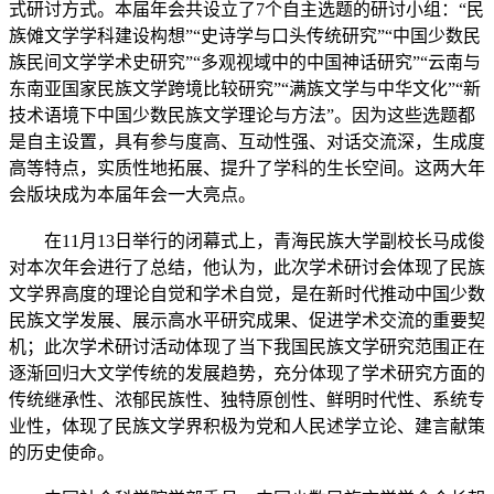
式研讨方式。本届年会共设立了7个自主选题的研讨小组：“民
族傩文学学科建设构想”“史诗学与口头传统研究”“中国少数民
族民间文学学术史研究”“多观视域中的中国神话研究”“云南与
东南亚国家民族文学跨境比较研究”“满族文学与中华文化”“新
技术语境下中国少数民族文学理论与方法”。因为这些选题都
是自主设置，具有参与度高、互动性强、对话交流深，生成度
高等特点，实质性地拓展、提升了学科的生长空间。这两大年
会版块成为本届年会一大亮点。
在11月13日举行的闭幕式上，青海民族大学副校长马成俊
对本次年会进行了总结，他认为，此次学术研讨会体现了民族
文学界高度的理论自觉和学术自觉，是在新时代推动中国少数
民族文学发展、展示高水平研究成果、促进学术交流的重要契
机；此次学术研讨活动体现了当下我国民族文学研究范围正在
逐渐回归大文学传统的发展趋势，充分体现了学术研究方面的
传统继承性、浓郁民族性、独特原创性、鲜明时代性、系统专
业性，体现了民族文学界积极为党和人民述学立论、建言献策
的历史使命。