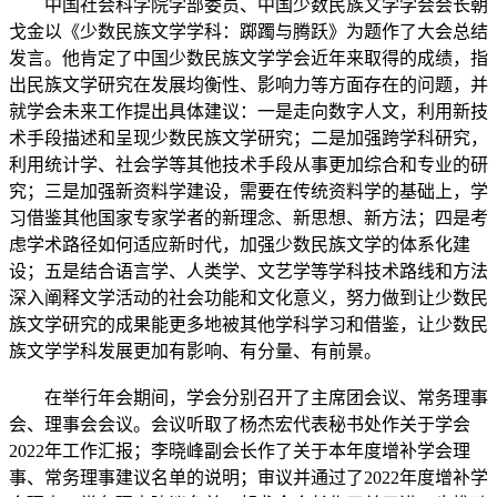
中国社会科学院学部委员、中国少数民族文学学会会长朝
戈金以《少数民族文学学科：踯躅与腾跃》为题作了大会总结
发言。他肯定了中国少数民族文学学会近年来取得的成绩，指
出民族文学研究在发展均衡性、影响力等方面存在的问题，并
就学会未来工作提出具体建议：一是走向数字人文，利用新技
术手段描述和呈现少数民族文学研究；二是加强跨学科研究，
利用统计学、社会学等其他技术手段从事更加综合和专业的研
究；三是加强新资料学建设，需要在传统资料学的基础上，学
习借鉴其他国家专家学者的新理念、新思想、新方法；四是考
虑学术路径如何适应新时代，加强少数民族文学的体系化建
设；五是结合语言学、人类学、文艺学等学科技术路线和方法
深入阐释文学活动的社会功能和文化意义，努力做到让少数民
族文学研究的成果能更多地被其他学科学习和借鉴，让少数民
族文学学科发展更加有影响、有分量、有前景。
在举行年会期间，学会分别召开了主席团会议、常务理事
会、理事会会议。会议听取了杨杰宏代表秘书处作关于学会
2022年工作汇报；李晓峰副会长作了关于本年度增补学会理
事、常务理事建议名单的说明；审议并通过了2022年度增补学