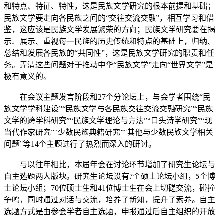
和特点、特征、特性，这是民族文学研究的根本前提和基础；
民族文学要走向各民族之间的“交往交流交融”，相互学习和借
鉴，这应该是民族文学发展繁荣的方向；民族文学研究要在揭
示、展示、重视每一民族的历史传统和特点的基础上，归纳、
总结和发展各民族的“共同性”，这是民族文学研究的职责和任
务。弄清这些问题对于推动中华“民族文学”走向“世界文学”是
极有意义的。
在会议主题发言阶段和27个分论坛上，与会学者围绕“民
族文学学科建设”“民族文学与各民族交往交流交融研究”“民族
文学的跨学科研究”“民族文学理论与方法”“口头诗学研究”“现
当代作家研究”“少数民族典籍研究”“其他与少数民族文学相关
问题”等14个主题进行了热烈而深入的研讨。
与以往年相比，本届年会在讨论环节增加了研究生论坛与
自主选题两大版块。研究生论坛设有7个硕士论坛小组，5个博
士论坛小组；70位硕士生和41位博士生在会上切磋交流，碰撞
争鸣，同时通过对话与交流，培养了新知，提升了素养。自主
选题方式是由参会学者自主选题，申报通过后自主组织的开放