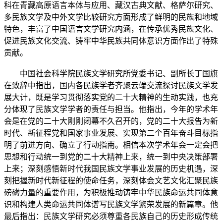
科在青藏高原语言本体与应用、藏汉古典文献、格萨尔研究、
多民族文学及中外文学比较研究方面形成了鲜明的民族和地域
特色，丰富了中国语言文学研究内涵，在传承优秀民族文化、
促进民族文化交流、铸牢中华民族共同体意识方面作出了特殊
贡献。
中国社会科学院民族文学研究所党委书记、副所长丁国旗
在致辞中指出，国内各民族学者齐聚云端交流探讨民族文学发
展大计，既是学习贯彻落实党的二十大精神的生动实践，也充
分体现了民族文学学者的责任与担当。他指出，今年的学术年
会是在党的二十大刚刚闭幕不久召开的，党的二十大报告为新
时代、新征程党和国家事业发展、实现第二个百年奋斗目标指
明了前进方向、确立了行动指南。相信本次学术年会一定会把
思想和行动统一到党的二十大精神上来，统一到中央决策部署
上来；深刻感悟新时代我国民族文学事业发展的历史机遇，深
刻把握新时代新征程的使命任务，深刻体会文艺文化汇聚民族
磅礴力量的重要作用，为积极推动铸牢中华民族命运共同体意
识和构建人类命运共同体谱写民族文学繁荣发展的新篇章。他
最后指出：民族文学研究必须尊重各民族自己的历史形成传统